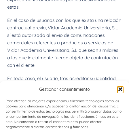
estas.
En el caso de usuarios con los que exista una relación
contractual previa, Viclar Academia Universitaria, S.L
sí está autorizado al envío de comunicaciones
comerciales referentes a productos o servicios de
Viclar Academia Universitaria, S.L que sean similares
a los que inicialmente fueron objeto de contratación
con el cliente.
En todo caso, el usuario, tras acreditar su identidad,
podrá solicitar que no se le haga llegar más
Gestionar consentimiento
información comercial a través de los canales de
Atención al Cliente.
Para ofrecer las mejores experiencias, utilizamos tecnologías como las
cookies para almacenar y/o acceder a la información del dispositivo. El
consentimiento de estas tecnologías nos permitirá procesar datos como
el comportamiento de navegación o las identificaciones únicas en este
sitio. No consentir o retirar el consentimiento, puede afectar
negativamente a ciertas características y funciones.